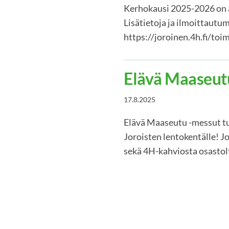
Kerhokausi 2025-2026 on al
Lisätietoja ja ilmoittautu
https://joroinen.4h.fi/toi
Elävä Maaseut
17.8.2025
Elävä Maaseutu -messut tu
Joroisten lentokentälle! J
sekä 4H-kahviosta osastol