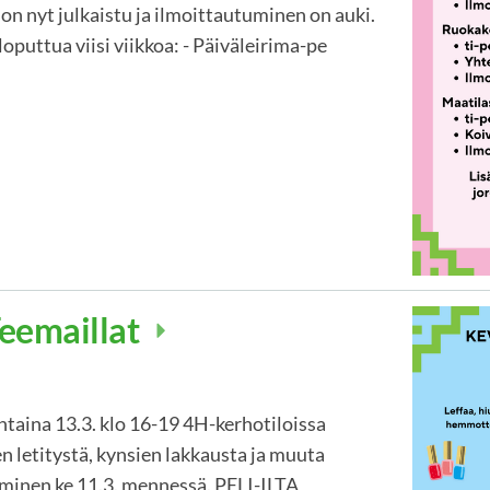
 on nyt julkaistu ja ilmoittautuminen on auki.
oputtua viisi viikkoa: - Päiväleirima-pe
eemaillat
na 13.3. klo 16-19 4H-kerhotiloissa
en letitystä, kynsien lakkausta ja muuta
minen ke 11.3. mennessä. PELI-ILTA