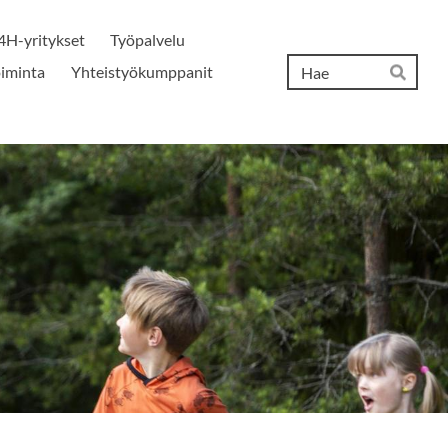
4H-yritykset
Työpalvelu
Hak
iminta
Yhteistyökumppanit
Hae