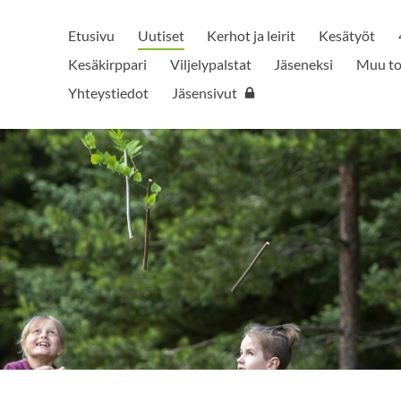
Etusivu
Uutiset
Kerhot ja leirit
Kesätyöt
Kesäkirppari
Viljelypalstat
Jäseneksi
Muu to
Yhteystiedot
Jäsensivut