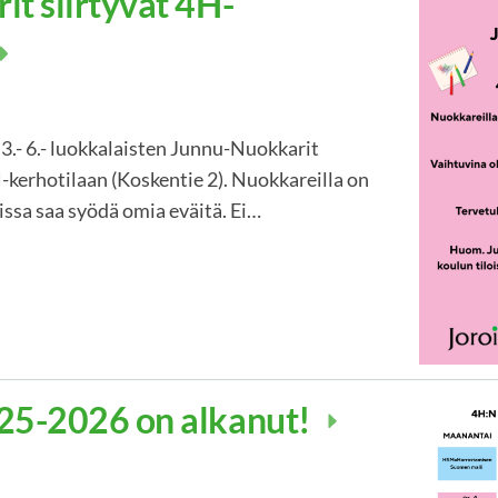
t siirtyvät 4H-
3.- 6.- luokkalaisten Junnu-Nuokkarit
H-kerhotilaan (Koskentie 2). Nuokkareilla on
oissa saa syödä omia eväitä. Ei…
25-2026 on alkanut!