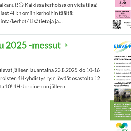
kanut!😃 Kaikissa kerhoissa on vielä tilaa!
miset 4H:n omiin kerhoihin täältä:
minta/kerhot/ Lisätietoja ja…
u 2025 -messut
levat jälleen lauantaina 23.8.2025 klo 10-16
oroisten 4H-yhdistys ry:n löydät osastolta 12
ta 10! 4H-Joroinen on jälleen…