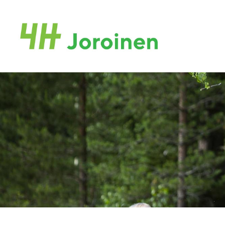
Siirry
sivun
Joroisten 4H-yhdistys ry.
sisältöön