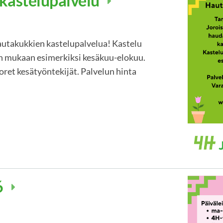
kastelupalvelu
utakukkien kastelupalvelua! Kastelu
n mukaan esimerkiksi kesäkuu-elokuu.
ret kesätyöntekijät. Palvelun hinta
6