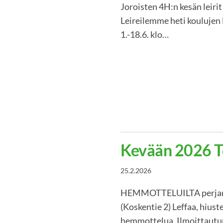
Joroisten 4H:n kesän leirit
Leireilemme heti koulujen l
1.-18.6. klo…
Kevään 2026 T
25.2.2026
HEMMOTTELUILTA perjantai
(Koskentie 2) Leffaa, hiust
hemmottelua. Ilmoittautu