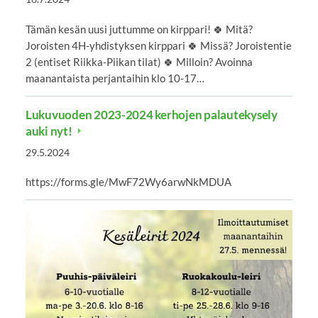
Tämän kesän uusi juttumme on kirppari! 🍀 Mitä?
Joroisten 4H-yhdistyksen kirppari 🍀 Missä? Joroistentie
2 (entiset Riikka-Piikan tilat) 🍀 Milloin? Avoinna
maanantaista perjantaihin klo 10-17…
Lukuvuoden 2023-2024 kerhojen palautekysely
auki nyt!
29.5.2024
https://forms.gle/MwF72Wy6arwNkMDUA