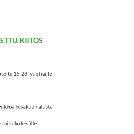
TTU. KIITOS
öitä 15-28 -vuotiaille
 viikkoa kesäkuun alusta
 tai koko kesälle.