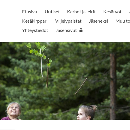
Etusivu
Uutiset
Kerhot ja leirit
Kesätyöt
Kesäkirppari
Viljelypalstat
Jäseneksi
Muu to
Yhteystiedot
Jäsensivut