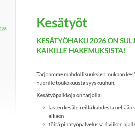
Kesätyöt
026
KESÄTYÖHAKU 2026 ON SULJE
KAIKILLE HAKEMUKSISTA!
Tarjoamme mahdollisuuksien mukaan kesät
nuorille toukokuusta syyskuuhun.
Kesätyöpaikkoja on tarjolla:
lasten kesäleireillä kahdesta neljään
alkaen
töitä pihatyöpalvelussa 4 viikon ajalle