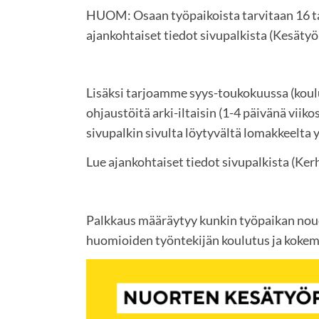
HUOM: Osaan työpaikoista tarvitaan 16 ta
ajankohtaiset tiedot sivupalkista (Kesätyö
Lisäksi tarjoamme syys-toukokuussa (koul
ohjaustöitä arki-iltaisin (1-4 päivänä viiko
sivupalkin sivulta löytyvältä lomakkeelta
Lue ajankohtaiset tiedot sivupalkista (Ker
Palkkaus määräytyy kunkin työpaikan no
huomioiden työntekijän koulutus ja kokem