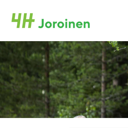
Siirry
sivun
Joroisten 4H-yhdistys ry.
sisältöön