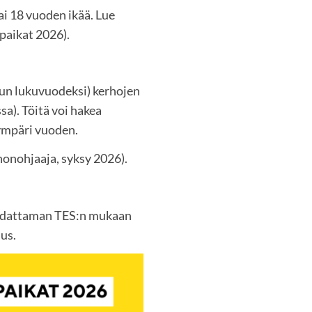
i 18 vuoden ikää. Lue
paikat 2026).
un lukuvuodeksi) kerhojen
ssa). Töitä voi hakea
 ympäri vuoden.
honohjaaja, syksy 2026).
udattaman TES:n mukaan
us.