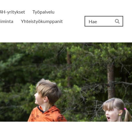
4H-yritykset
Työpalvelu
Hak
iminta
Yhteistyökumppanit
Hae