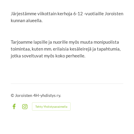
Järjestämme viikottain kerhoja 6-12 -vuotiaille Joroisten
kunnan alueella.
Tarjoamme lapsille ja nuorille myös muuta monipuolista
toimintaa, kuten mm. erilaisia kesäleirejä ja tapahtumia,
jotka soveltuvat myös koko perheelle.
©
Joroisten 4H-yhdistys ry.
Tehty Yhdistysavaimella
Facebook
Instagram