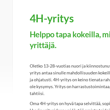
4H-yritys
Helppo tapa kokeilla, mi
yrittäjä.
Oletko 13-28-vuotias nuori ja kiinnostunu
yritys antaa sinulle mahdollisuuden kokeill
ja ohjatusti. 4H-yritys on keino tienata ra
ole kysymys. Yritys on harrastustoimintaa,
tahtiisi.
Oma 4H-yritys on hyvä tapa selvittää, sopi