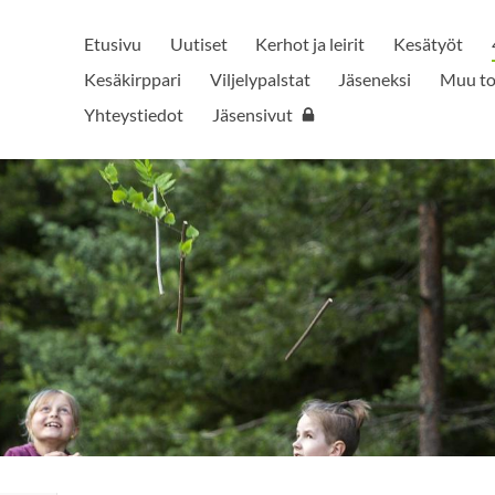
Etusivu
Uutiset
Kerhot ja leirit
Kesätyöt
Kesäkirppari
Viljelypalstat
Jäseneksi
Muu to
Yhteystiedot
Jäsensivut