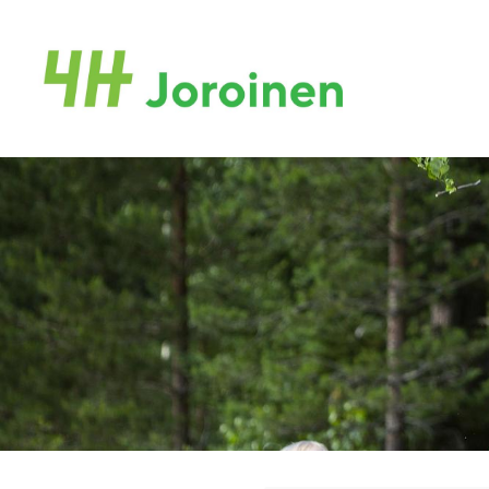
Siirry
sivun
Joroisten 4H-yhdistys ry.
sisältöön