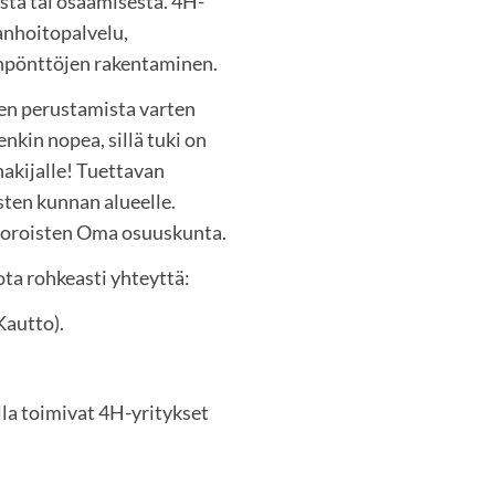
sta tai osaamisesta. 4H-
hanhoitopalvelu,
nunpönttöjen rakentaminen.
sen perustamista varten
nkin nopea, sillä tuki on
hakijalle! Tuettavan
sten kunnan alueelle.
Joroisten Oma osuuskunta.
ota rohkeasti yhteyttä:
Kautto).
lla toimivat 4H-yritykset