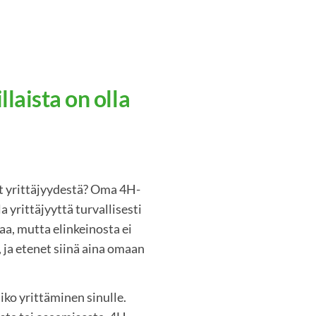
llaista on olla
t yrittäjyydestä? Oma 4H-
a yrittäjyyttä turvallisesti
haa, mutta elinkeinosta ei
 ja etenet siinä aina omaan
iko yrittäminen sinulle.