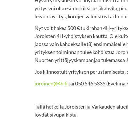
Hyvän yritysidean voi löytää omista taidoi
yritys voi olla esimerkiksi kesäkahvila, pi
leivontayritys, korujen valmistus tai lin
Nyt voit hakea 500 € tukirahan 4H-yrityk
Joroisten 4H-yhdistyksen kautta. Ole kuite
jaossa vain kahdeksalle (8) ensimmäiselle 
yrityksen toiminnan tulee kohdistua Joroi
Nuorten yrittäjyyskampanjaa tukemassa 
Jos kiinnostuit yrityksen perustamisesta, 
joroinen@4h.fi
tai 050 546 5335 (Eveliina 
Tällä hetkellä Joroisten ja Varkauden aluei
löydät sivupalkista.