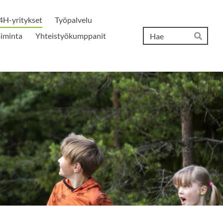
4H-yritykset
Työpalvelu
Hak
iminta
Yhteistyökumppanit
Hae