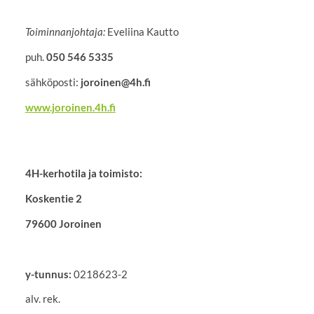
Toiminnanjohtaja:
Eveliina Kautto
puh.
050 546 5335
sähköposti:
joroinen@4h.fi
www.joroinen.4h.fi
4H-kerhotila ja toimisto:
Koskentie 2
79600 Joroinen
y-tunnus:
0218623-2
alv. rek.